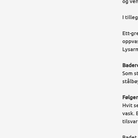
og ven
I till
Ett-gr
oppva
Lysarm
Bader
Som st
stålbø
Følgen
Hvit s
vask. 
tilsva
Badet 