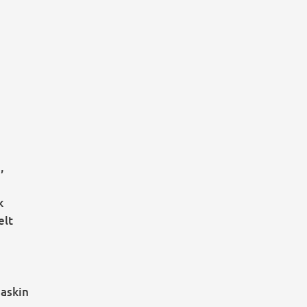
,
k
elt
askin