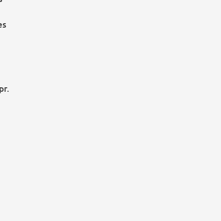
es
pr.