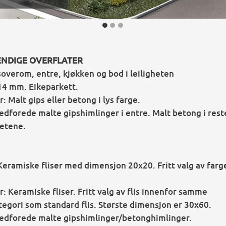
ENDIGE OVERFLATER
soverom, entre, kjøkken og bod i leiligheten
14 mm. Eikeparkett.
: Malt gips eller betong i lys farge.
edforede malte gipshimlinger i entre. Malt betong i rest
hetene.
Keramiske fliser med dimensjon 20x20. Fritt valg av farg
: Keramiske fliser. Fritt valg av flis innenfor samme
tegori som standard flis. Største dimensjon er 30x60.
edforede malte gipshimlinger/betonghimlinger.