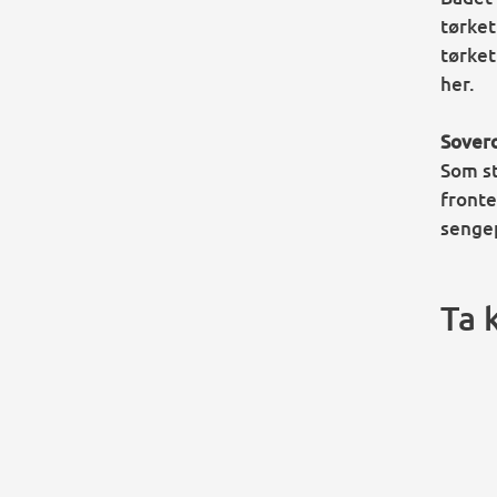
tørket
tørket
her.
Sover
Som st
fronte
sengep
Ta 