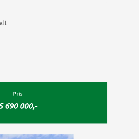
k
ndt
Pris
5 690 000,-