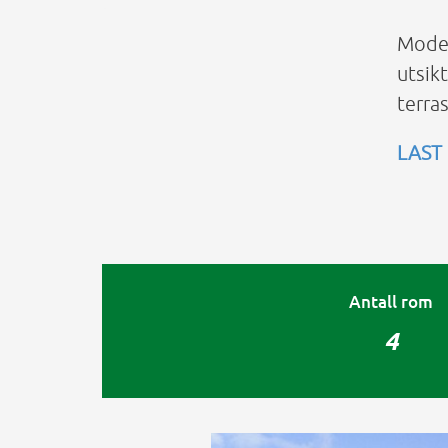
Moder
utsik
terras
LAST
Antall rom
4