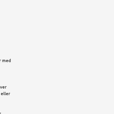
er med
over
 eller
s