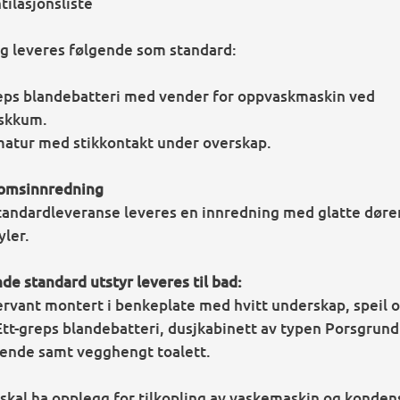
tilasjonsliste
egg leveres følgende som standard:
eps blandebatteri med vender for oppvaskmaskin ved
skkum.
atur med stikkontakt under overskap.
omsinnredning
andardleveranse leveres en innredning med glatte dør
yler.
de standard utstyr leveres til bad:
ervant montert i benkeplate med hvitt underskap, speil 
Ett-greps blandebatteri, dusjkabinett av typen Porsgrund
rende samt vegghengt toalett.
skal ha opplegg for tilkopling av vaskemaskin og konden