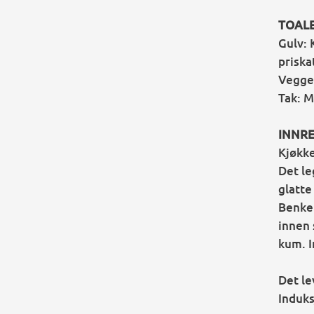
TOAL
Gulv: 
priska
Vegger
Tak: M
INNR
Kjøkk
Det le
glatte
Benkep
innen 
kum. I
Det le
Induk