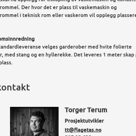
rommel. Der hvor det er plass til vaskemaskin og
rommel i teknisk rom eller vaskerom vil opplegg plasser
omsinnredning
andardleveranse velges garderober med hvite folierte
r, med stang og en hyllerekke. Det leveres 1 meter skap 
lass.
kontakt
Torger Terum
Prosjektutvikler
tt@flagetas.no