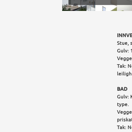
INNV
Stue, 
Gulv: 
Vegger
Tak: N
leilig
BAD
Gulv: 
type.
Vegger
priska
Tak: N