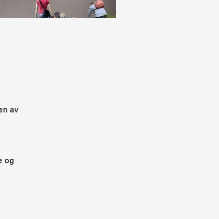
en av
e og