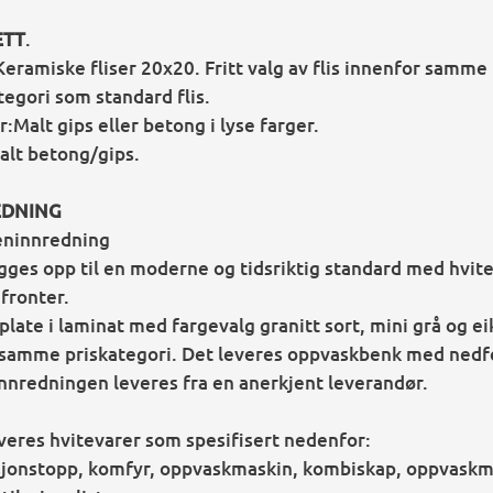
ETT
.
Keramiske fliser 20x20. Fritt valg av flis innenfor samme
tegori som standard flis.
:Malt gips eller betong i lyse farger.
alt betong/gips.
EDNING
eninnredning
gges opp til en moderne og tidsriktig standard med hvite
 fronter.
late i laminat med fargevalg granitt sort, mini grå og ei
samme priskategori. Det leveres oppvaskbenk med nedf
nnredningen leveres fra en anerkjent leverandør.
veres hvitevarer som spesifisert nedenfor:
sjonstopp, komfyr, oppvaskmaskin, kombiskap, oppvaskm