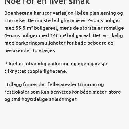
Noe for en hver smak
Boenhetene har stor variasjon i både planløsning og
størrelse. De minste leilighetene er 2-roms boliger
med 55,5 m² boligareal, mens de største er romslige
4-roms boliger med 146 m² boligareal. Det er rikelig
med parkeringsmuligheter for både beboere og
besøkende. To etasjes
P-kjeller, utvendig parkering og egen garasje
tilknyttet toppleilighetene.
I tillegg finnes det fellesarealer trimrom og
festlokaler som kan benyttes for både møter, store
og små høytidelige anledninger.